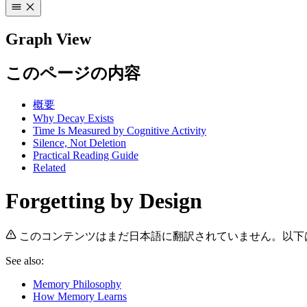
Graph View
このページの内容
概要
Why Decay Exists
Time Is Measured by Cognitive Activity
Silence, Not Deletion
Practical Reading Guide
Related
Forgetting by Design
このコンテンツはまだ日本語に翻訳されていません。以下
See also:
Memory Philosophy
How Memory Learns