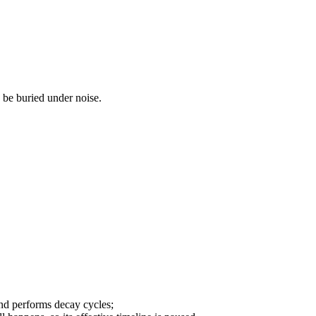
d be buried under noise.
d performs decay cycles;